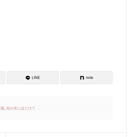
LINE
note
水面
,
光が水にほどけて…