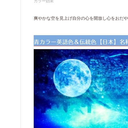
カラー効果
爽やかな空を見上げ自分の心を開放し心をおだや
青カラー英語色＆伝統色【日本】名